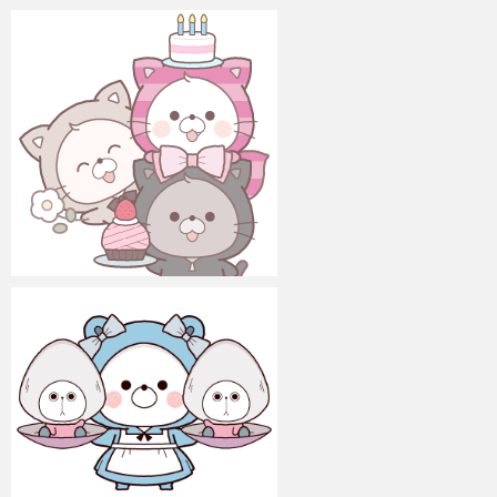
tttan.
2026-03-09
tttan.
2025-03-06