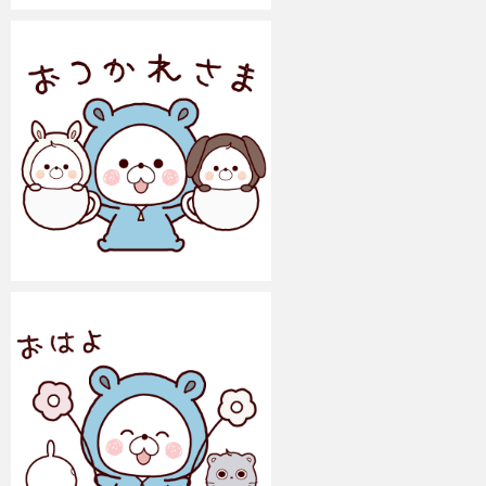
tttan.
2024-03-01
tttan.
2024-02-21