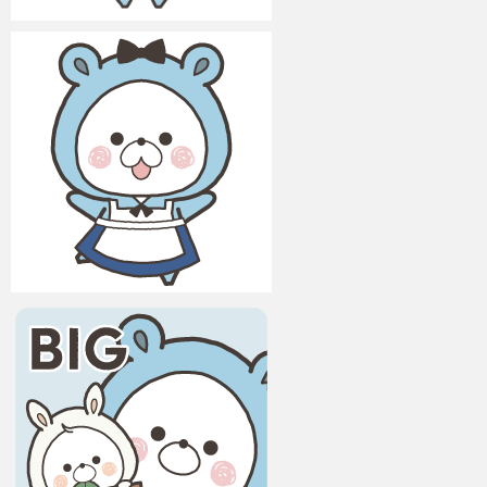
tttan.
2022-06-12
tttan.
2022-03-15