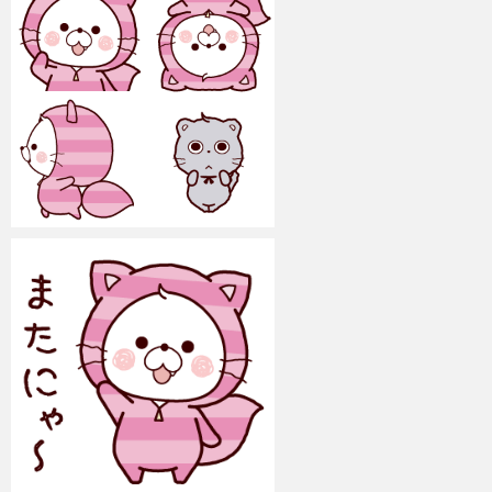
tttan.
2024-03-01