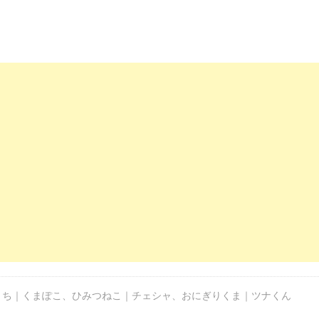
うち｜くまぽこ
、
ひみつねこ｜チェシャ
、
おにぎりくま｜ツナくん