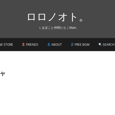
ロロノオト。
くまぽこと仲間たち｜tttan.
NE STORE
FRIENDS
ABOUT
FREE BGM
SEARCH
ャ