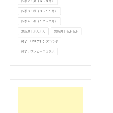
四季２：夏（６～８月）
四季３：秋（９～１１月）
四季４：冬（１２～２月）
無所属｜ぷんぷん
無所属｜もふもふ
終了：LINEフレンズコラボ
終了：ワンピースコラボ