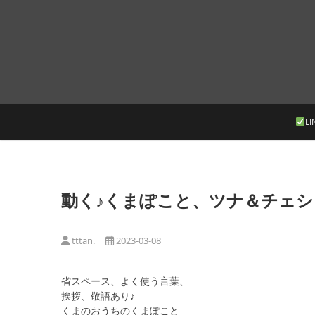
Skip
to
content
LI
動く♪くまぽこと、ツナ＆チェシ
tttan.
2023-03-08
省スペース、よく使う言葉、
挨拶、敬語あり♪
くまのおうちのくまぽこと