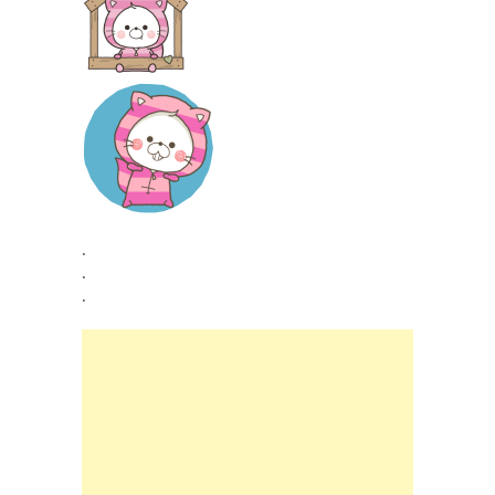
.
.
.