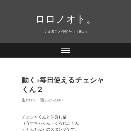
Skip
to
ロロノオト。
content
くまぽこと仲間たち｜tttan.
動く♪毎日使えるチェシャ
くん２
tttan.
2024-03-07
チェシャくんと仲良し猫
（うすちゃくん・くろねこくん
・もふもふ）のスタンプです。