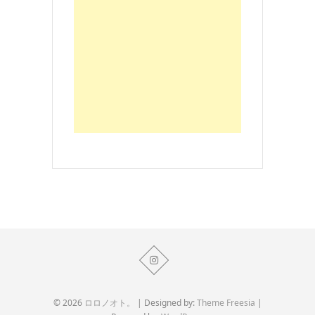
© 2026
ロロノオト。
| Designed by:
Theme Freesia
|