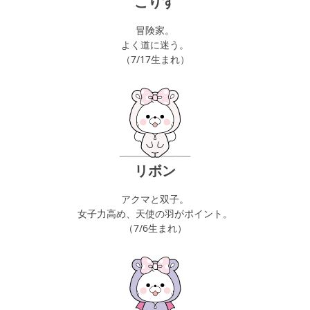
こりす
冒険家。
よく道に迷う。
（7/17生まれ）
リボン
アクマと双子。
女子力高め、天使の羽がポイント。
（7/6生まれ）