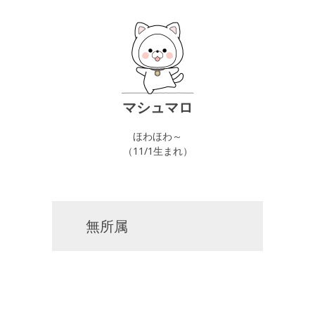
マシュマロ
ほわほわ～
（11/1生まれ）
無所属