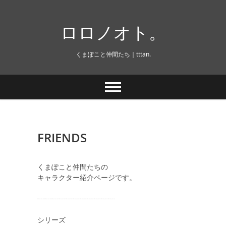
Skip
to
ロロノオト。
content
くまぽこと仲間たち｜tttan.
FRIENDS
くまぽこと仲間たちの
キャラクター紹介ページです。
┈┈┈┈┈┈┈┈┈┈┈
シリーズ