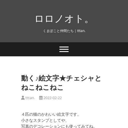
Skip
to
ロロノオト。
content
くまぽこと仲間たち｜tttan.
動く♪絵文字★チェシャと
ねこねこねこ
tttan.
2022-02-22
４匹の猫のかわいい絵文字です。
小さなスタンプとしてや、
写真のデコレーションにも使ってみてね。