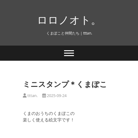
Skip
to
ロロノオト。
content
くまぽこと仲間たち｜tttan.
ミニスタンプ＊くまぽこ
tttan.
2025-09-24
くまのおうちのくまぽこの
楽しく使える絵文字です！