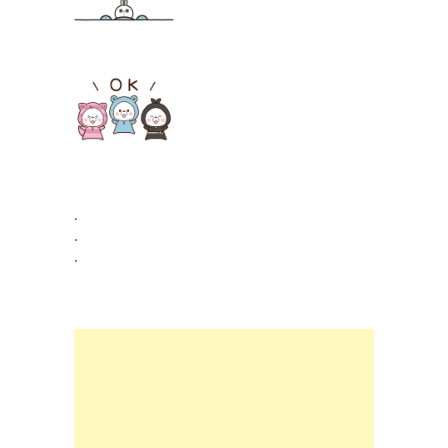
.
.
.