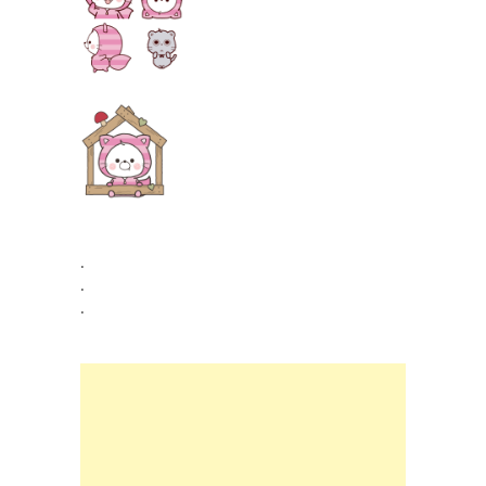
.
.
.