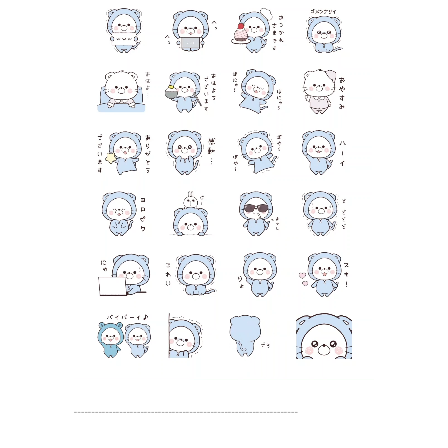
┈┈┈┈┈┈┈┈┈┈┈┈┈┈┈┈