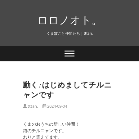
Skip
to
ロロノオト。
content
くまぽこと仲間たち｜tttan.
動く♪はじめましてチルニ
ャンです
tttan.
2024-09-04
くまのおうちの新しい仲間！
猫のチルニャンです。
わりと震えてます。