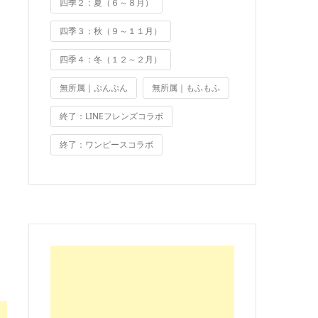
四季２：夏（６～８月）
四季３：秋（９～１１月）
四季４：冬（１２～２月）
無所属｜ぷんぷん
無所属｜もふもふ
終了：LINEフレンズコラボ
終了：ワンピースコラボ