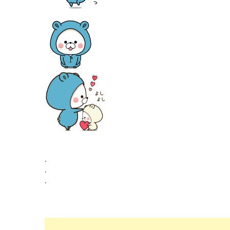
.
.
.