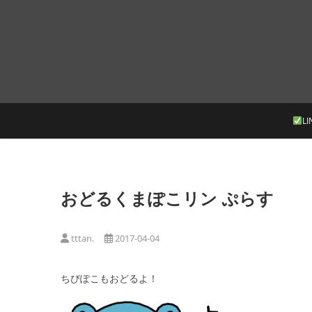
Skip
to
content
LI
おどるくまぽこリン ぷらす
tttan.
2017-04-04
ちびぽこもおどるよ！