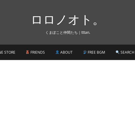
ロロノオト。
くまぽこと仲間たち｜tttan.
NE STORE
FRIENDS
ABOUT
FREE BGM
SEARCH