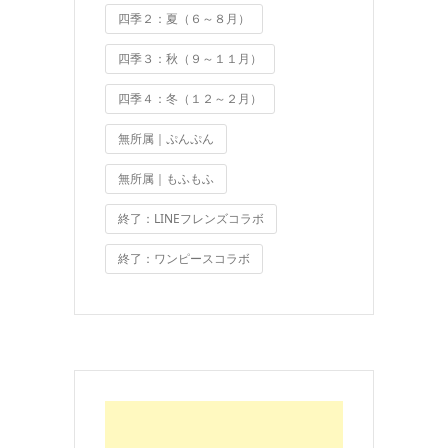
四季２：夏（６～８月）
四季３：秋（９～１１月）
四季４：冬（１２～２月）
無所属｜ぷんぷん
無所属｜もふもふ
終了：LINEフレンズコラボ
終了：ワンピースコラボ