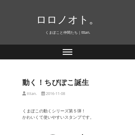
Skip
to
ロロノオト。
content
くまぽこと仲間たち｜tttan.
動く！ちびぽこ誕生
tttan.
2016-11-08
くまぽこの動くシリーズ第５弾！
かわいくて使いやすいスタンプです。