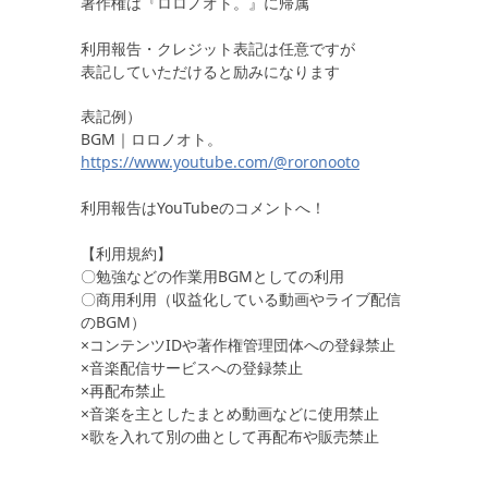
著作権は『ロロノオト。』に帰属
利用報告・クレジット表記は任意ですが
表記していただけると励みになります
表記例）
BGM｜ロロノオト。
https://www.youtube.com/@roronooto
利用報告はYouTubeのコメントへ！
⠀
【利用規約】
〇勉強などの作業用BGMとしての利用
〇商用利用（収益化している動画やライブ配信
のBGM）
×コンテンツIDや著作権管理団体への登録禁止
×音楽配信サービスへの登録禁止
×再配布禁止
×音楽を主としたまとめ動画などに使用禁止
×歌を入れて別の曲として再配布や販売禁止
⠀
⠀