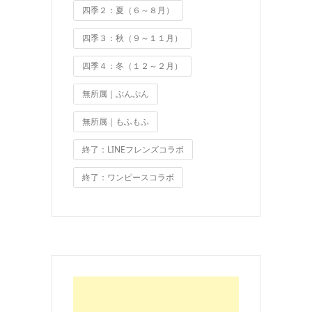
四季２：夏（６～８月）
四季３：秋（９～１１月）
四季４：冬（１２～２月）
無所属｜ぷんぷん
無所属｜もふもふ
終了：LINEフレンズコラボ
終了：ワンピースコラボ