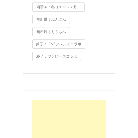
四季４：冬（１２～２月）
無所属｜ぷんぷん
無所属｜もふもふ
終了：LINEフレンズコラボ
終了：ワンピースコラボ