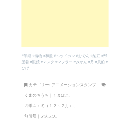
#半纏 #着物 #和服 #ヘッドホン #おでん #納豆 #部
屋着 #眼鏡 #マスク #マフラー #みかん #月 #風船 #
ひげ
カテゴリー:
アニメーションスタンプ
くまのおうち｜くまぽこ
、
四季４：冬（１２～２月）
、
無所属｜ぷんぷん