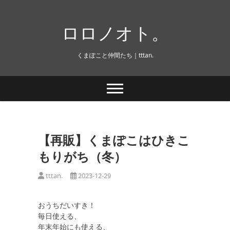
Skip
to
ロロノオト。
content
くまぽこと仲間たち｜tttan.
【再販】くまぽこはひきこ
もりがち（冬）
tttan.
2023-12-29
おうちだいすき！
毎日使える、
年末年始にも使える、