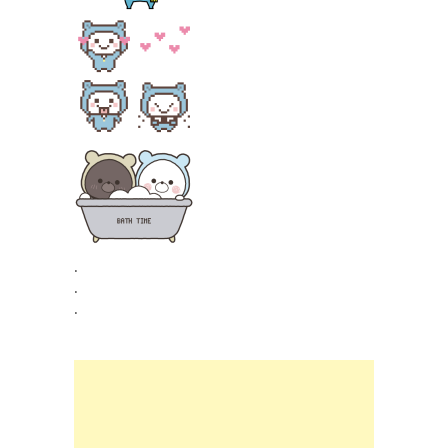
.
.
.