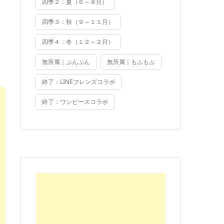
四季２：夏（６～８月）
四季３：秋（９～１１月）
四季４：冬（１２～２月）
無所属｜ぷんぷん
無所属｜もふもふ
終了：LINEフレンズコラボ
終了：ワンピースコラボ