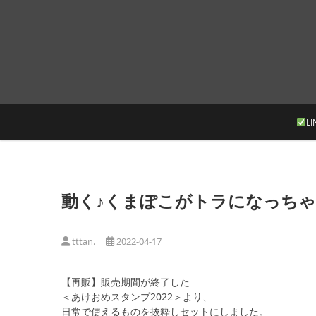
Skip
to
content
LI
動く♪くまぽこがトラになっちゃ
tttan.
2022-04-17
【再販】販売期間が終了した
＜あけおめスタンプ2022＞より、
日常で使えるものを抜粋しセットにしました。