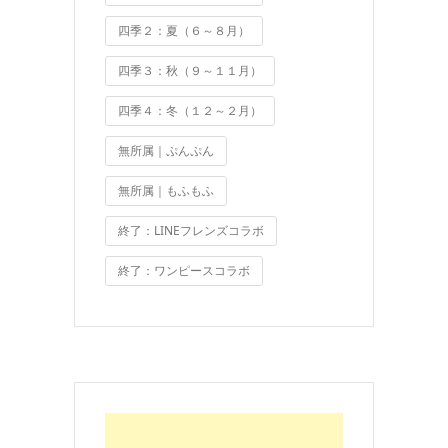
四季２：夏（６～８月）
四季３：秋（９～１１月）
四季４：冬（１２～２月）
無所属｜ぷんぷん
無所属｜もふもふ
終了：LINEフレンズコラボ
終了：ワンピースコラボ