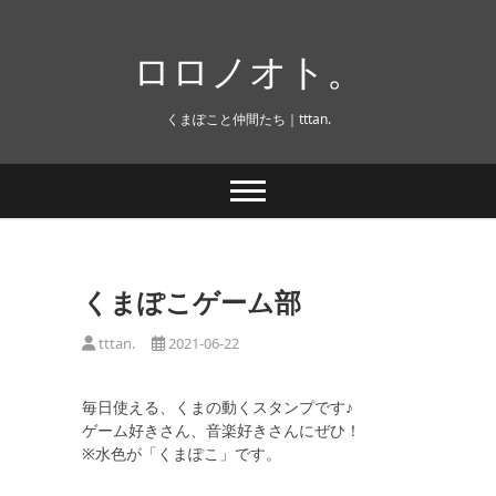
Skip
to
ロロノオト。
content
くまぽこと仲間たち｜tttan.
くまぽこゲーム部
tttan.
2021-06-22
毎日使える、くまの動くスタンプです♪
ゲーム好きさん、音楽好きさんにぜひ！
※水色が「くまぽこ」です。