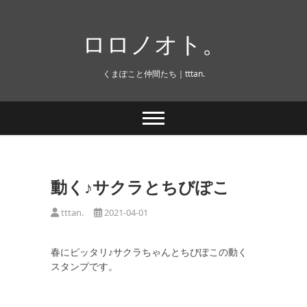
Skip
to
ロロノオト。
content
くまぽこと仲間たち｜tttan.
動く♪サクラとちびぽこ
tttan.
2021-04-01
春にピッタリ♪サクラちゃんとちびぽこの動く
スタンプです。