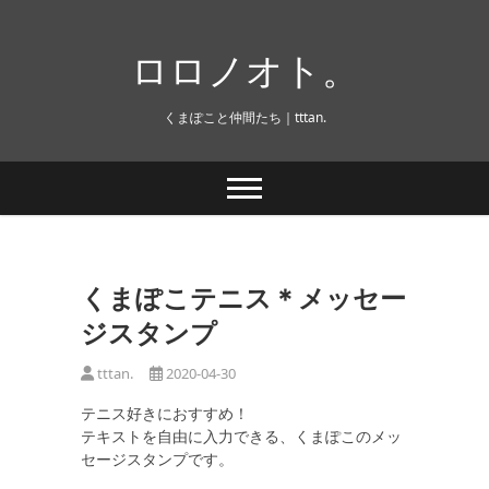
Skip
to
ロロノオト。
content
くまぽこと仲間たち｜tttan.
くまぽこテニス＊メッセー
ジスタンプ
tttan.
2020-04-30
テニス好きにおすすめ！
テキストを自由に入力できる、くまぽこのメッ
セージスタンプです。