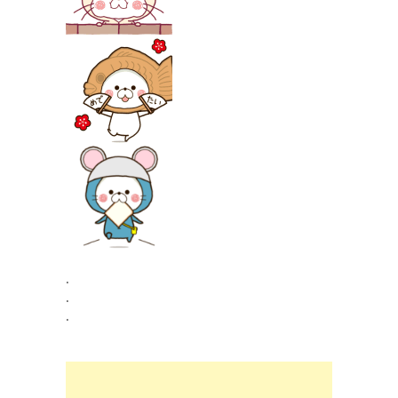
.
.
.