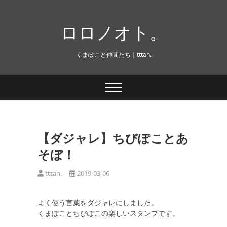
Skip
to
ロロノオト。
content
くまぽこと仲間たち｜tttan.
【ダジャレ】ちびぽことあ
そぼ！
tttan.
2019-03-06
よく使う言葉をダジャレにしました。
くまぽことちびぽこの楽しいスタンプです。