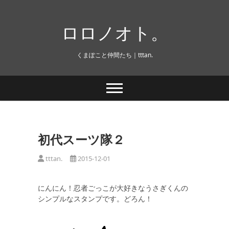
Skip
to
ロロノオト。
content
くまぽこと仲間たち｜tttan.
初代スーツ隊２
tttan.
2015-12-01
にんにん！忍者ごっこが大好きなうさぎくんの
シンプルなスタンプです。どろん！