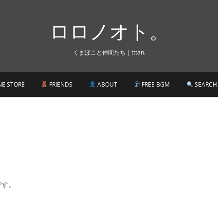
ロロノオト。
くまぽこと仲間たち｜tttan.
NE STORE
FRIENDS
ABOUT
FREE BGM
SEARCH
です。