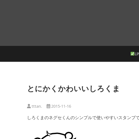
Skip
to
content
LI
とにかくかわいいしろくま
tttan.
2015-11-16
しろくまのネグセくんのシンプルで使いやすいスタンプ