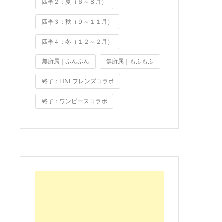
四季２：夏（６～８月）
四季３：秋（９～１１月）
四季４：冬（１２～２月）
無所属｜ぷんぷん
無所属｜もふもふ
終了：LINEフレンズコラボ
終了：ワンピースコラボ