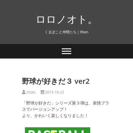
Skip
to
ロロノオト。
content
くまぽこと仲間たち｜tttan.
野球が好きだ３ ver2
tttan.
2015-10-22
「野球が好きだ」シリーズ第３弾は、表情プラ
スでバージョンアップ！
より、かわいく楽しくなりました！