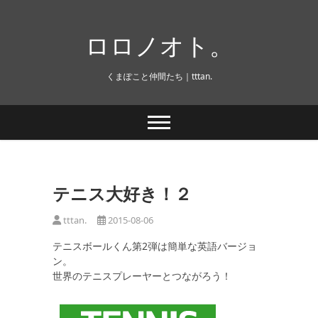
Skip
to
ロロノオト。
content
くまぽこと仲間たち｜tttan.
テニス大好き！２
tttan.
2015-08-06
テニスボールくん第2弾は簡単な英語バージョ
ン。
世界のテニスプレーヤーとつながろう！