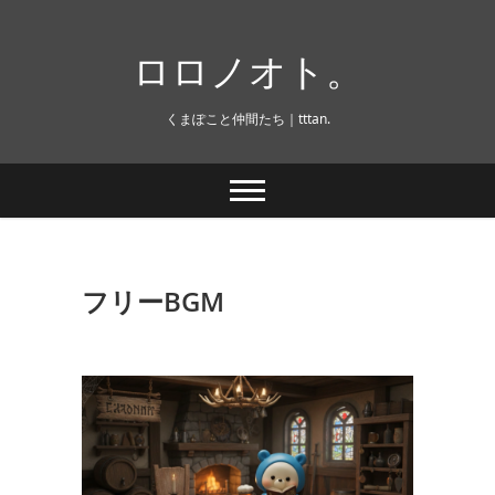
Skip
to
ロロノオト。
content
くまぽこと仲間たち｜tttan.
フリーBGM