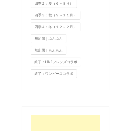
四季２：夏（６～８月）
四季３：秋（９～１１月）
四季４：冬（１２～２月）
無所属｜ぷんぷん
無所属｜もふもふ
終了：LINEフレンズコラボ
終了：ワンピースコラボ